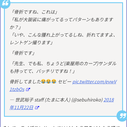
「骨折ですね、これは」
「私が大袈裟に痛がってるってパターンもあります
か？」
「いや、こんな腫れ上がってるしね、折れてますよ、
レントゲン撮ります」
「骨折です」
「先生、でも私、ちょうど(楽屋用のカープ)サンダル
も持ってて、バッチリですね！」
骨折してました
セビー
pic.twitter.com/evwV
1tzbOs
— 世武裕子 staff (たまに本人) (@sebuhiroko)
2018
年11月22日