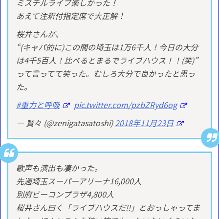
ミスチルライブ楽しかった！
あえて注釈付指定席で大正解！
桜井さんが、
“(キャパ的に)この間の埼玉は1万6千人！今日の大分
は4千5百人！比べるとまるでライブハウス！！(笑)”
って言ってて笑った。むしろ大分で良かったと思っ
た。
#重力と呼吸
pic.twitter.com/pzbZRyd6og
— 賢々 (@zenigatasatoshi)
2018年11月23日
歌声も演出も凄かった。
先週埼玉スーパーアリーナ16,000人
別府ビーコンプラザ4,800人
桜井さん曰く「ライブハウスだ!!」とおっしゃってま