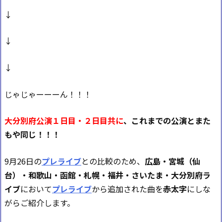
↓
↓
↓
じゃじゃーーーん！！！
大分別府公演１日目・２日目共に
、これまでの公演とまた
もや同じ！！！
9月26日の
プレライブ
との比較のため、
広島・宮城（仙
台）・和歌山・函館・札幌・福井・さいたま・大分別府ラ
イブ
において
プレライブ
から追加された曲を
赤太字
にしな
がらご紹介します。