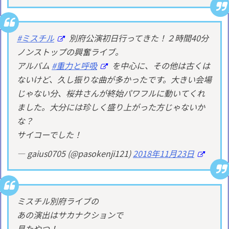
#ミスチル
別府公演初日行ってきた！２時間40分
ノンストップの興奮ライブ。
アルバム
#重力と呼吸
を中心に、その他は古くは
ないけど、久し振りな曲が多かったです。大きい会場
じゃない分、桜井さんが終始パワフルに動いてくれ
ました。大分には珍しく盛り上がった方じゃないか
な？
サイコーでした！
— gaius0705 (@pasokenji121)
2018年11月23日
ミスチル別府ライブの
あの演出はサカナクションで
見たやつ！