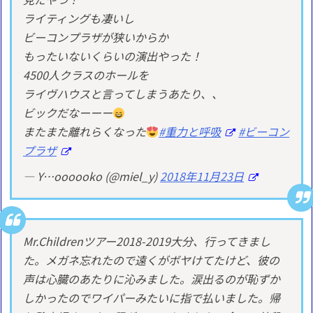
ライティングも凄いし
ビーコンプラザが狭いからか
もったいないくらいの演出やった！
4500人クラスのホールを
ライヴハウスと言ってしまうあたり、、
ビックだなーーー
またまた離れらくなった
#重力と呼吸
#ビーコン
プラザ
— Y…oooooko (@miel_y)
2018年11月23日
Mr.Childrenツアー2018-2019大分、行ってきまし
た。メガネ忘れたので遠くがボヤけてたけど、彼の
声は心臓のあたりに沁みました。涙出るのが恥ずか
しかったのでワイパーみたいに指で払いました。帰