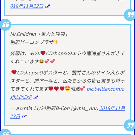
018年11月22日
Mr.Children「重力と呼吸」
別府ビーコンプラザ
外販は、あのI
CDshops!のエトウ南海堂さんがきて
くれています
I
CDshops!のポスターと、桜井さんのサイン入りポ
スターと、前アー写と、私たちからの寄せ書きも持っ
てきてくれてます
感激
pic.twitter.com/c
sjkL8xExP
— a☆mia 11/24別府B-Con (@mia_yuu)
2018年11月
23日