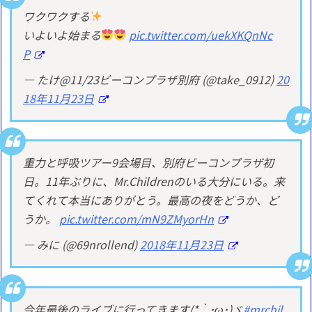
ワクワクする
いよいよ始まる
pic.twitter.com/uekXKQnNc
P
— たけ@11/23ビーコンプラザ別府 (@take_0912)
20
18年11月23日
重力と呼吸ツアー9会場目、別府ビーコンプラザ初
日。11年ぶりに、Mr.Childrenのいる大分にいる。来
てくれて本当にありがとう。最高の夜をどうか、ど
うか。
pic.twitter.com/mN9ZMyorHn
— みに (@69nrollend)
2018年11月23日
今年最後のライブに行ってきます(*｀･ω･)ゞ
#mrchil