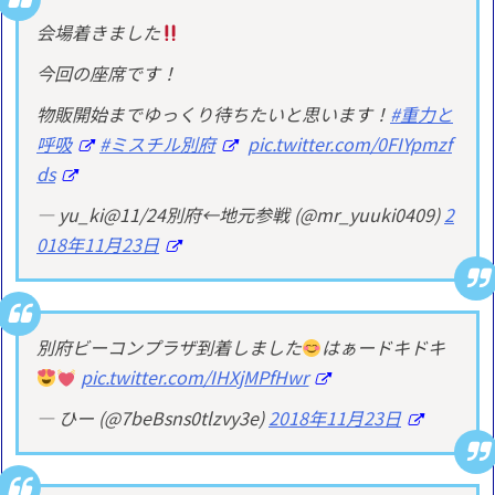
会場着きました
今回の座席です！
物販開始までゆっくり待ちたいと思います！
#重力と
呼吸
#ミスチル別府
pic.twitter.com/0FIYpmzf
ds
— yu_ki@11/24別府←地元参戦 (@mr_yuuki0409)
2
018年11月23日
別府ビーコンプラザ到着しました
はぁードキドキ
pic.twitter.com/IHXjMPfHwr
— ひー (@7beBsns0tlzvy3e)
2018年11月23日