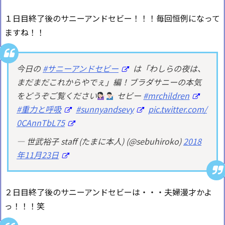
１日目終了後のサニーアンドセビー！！！毎回恒例になって
ますね！！
今日の
#サニーアンドセビー
は「わしらの夜は、
まだまだこれからやでぇ」編！ブラダサニーの本気
をどうぞご覧ください
セビー
#mrchildren
#重力と呼吸
#sunnyandsevy
pic.twitter.com/
0CAnnTbL75
— 世武裕子 staff (たまに本人) (@sebuhiroko)
2018
年11月23日
２日目終了後のサニーアンドセビーは・・・夫婦漫才かよ
っ！！！笑