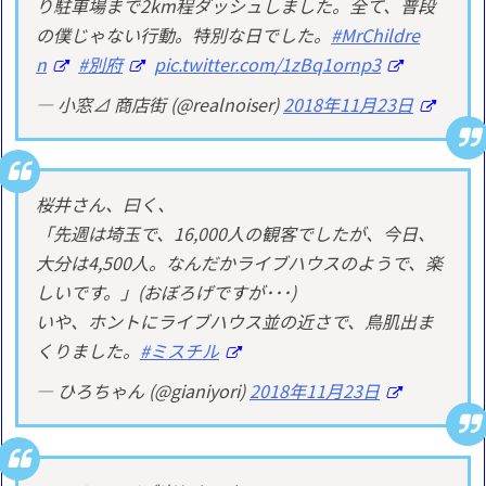
り駐車場まで2km程ダッシュしました。全て、普段
の僕じゃない行動。特別な日でした。
#MrChildre
n
#別府
pic.twitter.com/1zBq1ornp3
— 小窓⊿ 商店街 (@realnoiser)
2018年11月23日
桜井さん、曰く、
「先週は埼玉で、16,000人の観客でしたが、今日、
大分は4,500人。なんだかライブハウスのようで、楽
しいです。」(おぼろげですが･･･)
いや、ホントにライブハウス並の近さで、鳥肌出ま
くりました。
#ミスチル
— ひろちゃん (@gianiyori)
2018年11月23日