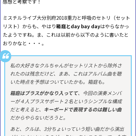
感想と考察です！
ミスチルライブ大分別府2018重力と呼吸のセトリ（セット
リスト）からも、やはり
箱庭とday bay day
はやらなかっ
たようですね。ま、これは以前から以下のように書いたと
おりかなと・・・。
私の大好きなクルちゃんがセットリストから除外さ
れたのは残念だけど、まあ、これはアルバム曲を聴
いた時点を予想はついていたかも。箱庭も。
箱庭はブラスがかなり入ってて
、今回の演奏メンバ
ーが４人プラスサポート２名というシンプルな構成
だと考えると、
キーボードで表現するのは難しい曲
だからやらないだろうと。
あと、クルは、3分ちょいっていう短い曲だから演出