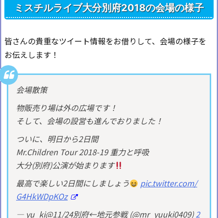
ミスチルライブ大分別府2018の会場の様子
皆さんの貴重なツイート情報をお借りして、会場の様子を
お伝えします！
会場散策
物販売り場は外の広場です！
そして、会場の設営も進んでおりました！
ついに、明日から2日間
Mr.Children Tour 2018-19 重力と呼吸
大分(別府)公演が始まります
最高で楽しい2日間にしましょう
pic.twitter.com/
G4HkWDpKOz
— yu_ki@11/24別府←地元参戦 (@mr_yuuki0409)
2