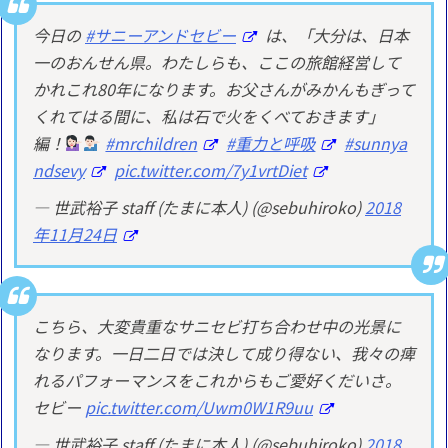
今日の
#サニーアンドセビー
は、「大分は、日本
一のおんせん県。わたしらも、ここの旅館経営して
かれこれ80年になります。お父さんがみかんもぎって
くれてはる間に、私は石で火をくべておきます」
編！
#mrchildren
#重力と呼吸
#sunnya
ndsevy
pic.twitter.com/7y1vrtDiet
— 世武裕子 staff (たまに本人) (@sebuhiroko)
2018
年11月24日
こちら、大変貴重なサニセビ打ち合わせ中の光景に
なります。一日二日では決して成り得ない、我々の痺
れるパフォーマンスをこれからもご愛好くだいさ。
セビー
pic.twitter.com/Uwm0W1R9uu
— 世武裕子 staff (たまに本人) (@sebuhiroko)
2018