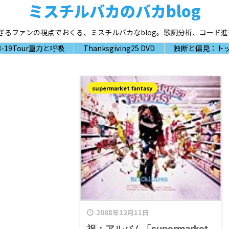
ミスチルバカのバカblog
大好き過ぎるファンの視点でおくる、ミスチルバカなblog。歌詞分析、コー
-19Tour重力と呼吸
Thanksgiving25 DVD
独断と偏見：トッ
supermarket fantasy
2008年12月11日
祝：アルバム「supermarket