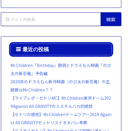
最近の投稿
Mr.Children「Birthday」歌詞とドラえもん映画「のび
太の新恐竜」予告編
2020年のドラえもん新作映画（のび太の新恐竜）の主
題歌はMr.Children？？
【ライブレポ・セトリMC】Mr.Children東京ドーム201
9Against All GRAVITYのミスチルバカ的感想
【セトリの感想】Mr.Childrenドームツアー2019 Again
st All GRAVITYセットリストネタバレ考察
【ミスチルセトリ】Mr.Childrenライブ福岡公演ドーム