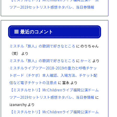
ツアー2019セットリスト感想ネタバレ、当日券情報
最近のコメント
ミスチル「旅人」の歌詞で好きなところ
に
のりちゃん
（笑）
より
ミスチル「旅人」の歌詞で好きなところ
に
かーと
より
ミスチルライブツアー2018-2019の重力と呼吸チケッ
トボード（チケボ）本人確認、入場方法、チケット配
信など電子チケットの注意点
に
富永
より
【ミスチルセトリ】Mr.Childrenライブ福岡公演ドーム
ツアー2019セットリスト感想ネタバレ、当日券情報
に
izanarchy
より
【ミスチルセトリ】Mr.Childrenライブ福岡公演ドーム