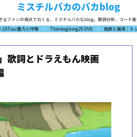
ミスチルバカのバカblog
大好き過ぎるファンの視点でおくる、ミスチルバカなblog。歌詞分析、コー
-19Tour重力と呼吸
Thanksgiving25 DVD
独断と偏見：トッ
hday」歌詞とドラえもん映画
編