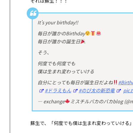
それは蘇生！！！
It’s your birthday!!
毎日が誰かのBirthday
毎日が誰かの誕生日
そう、
何度でも何度でも
僕は生まれ変わっていける
自分にとっても毎日が誕生日だよね
#Birth
#ドラえもん
#のび太の新恐竜
pic.
— exchange
ミスチルバカのバカblog (@mrc
蘇生で、「何度でも僕は生まれ変わっていける