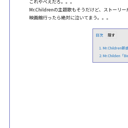
これやべえだろ。。。
Mr.Childrenの主題歌もそうだけど、ストーリ
映画館行ったら絶対に泣いてまう。。。
目次
1.
Mr.Children
2.
Mr.Childen「