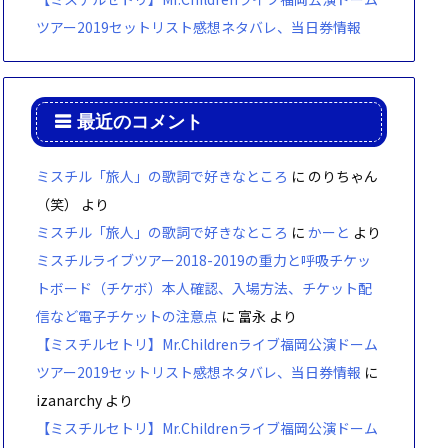
ツアー2019セットリスト感想ネタバレ、当日券情報
最近のコメント
ミスチル「旅人」の歌詞で好きなところ
に
のりちゃん
（笑）
より
ミスチル「旅人」の歌詞で好きなところ
に
かーと
より
ミスチルライブツアー2018-2019の重力と呼吸チケッ
トボード（チケボ）本人確認、入場方法、チケット配
信など電子チケットの注意点
に
富永
より
【ミスチルセトリ】Mr.Childrenライブ福岡公演ドーム
ツアー2019セットリスト感想ネタバレ、当日券情報
に
izanarchy
より
【ミスチルセトリ】Mr.Childrenライブ福岡公演ドーム