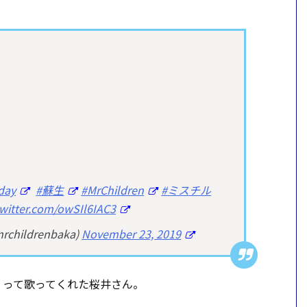
day
#蘇生
#MrChildren
#ミスチル
twitter.com/owSIl6IAC3
hildrenbaka)
November 23, 2019
」って歌ってくれた桜井さん。