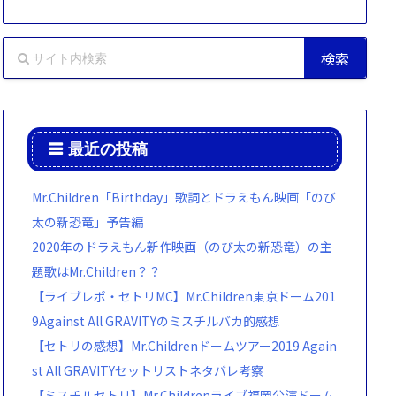
最近の投稿
Mr.Children「Birthday」歌詞とドラえもん映画「のび
太の新恐竜」予告編
2020年のドラえもん新作映画（のび太の新恐竜）の主
題歌はMr.Children？？
【ライブレポ・セトリMC】Mr.Children東京ドーム201
9Against All GRAVITYのミスチルバカ的感想
【セトリの感想】Mr.Childrenドームツアー2019 Again
st All GRAVITYセットリストネタバレ考察
【ミスチルセトリ】Mr.Childrenライブ福岡公演ドーム