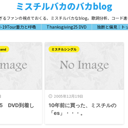
ミスチルバカのバカblog
大好き過ぎるファンの視点でおくる、ミスチルバカなblog。歌詞分析、コー
-19Tour重力と呼吸
Thanksgiving25 DVD
独断と偏見：トッ
band
ミスチルシングル
日
2005年12月19日
s’05 DVD到着し
10年前に買った、ミスチルの
「es」・・・。