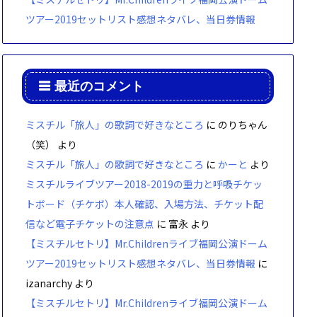
ツアー2019セットリスト感想ネタバレ、当日券情報
最近のコメント
ミスチル「旅人」の歌詞で好きなところ
に
のりちゃん
（笑）
より
ミスチル「旅人」の歌詞で好きなところ
に
かーと
より
ミスチルライブツアー2018-2019の重力と呼吸チケッ
トボード（チケボ）本人確認、入場方法、チケット配
信など電子チケットの注意点
に
富永
より
【ミスチルセトリ】Mr.Childrenライブ福岡公演ドーム
ツアー2019セットリスト感想ネタバレ、当日券情報
に
izanarchy
より
【ミスチルセトリ】Mr.Childrenライブ福岡公演ドーム