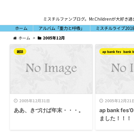
ミスチルファンブログ。Mr.Childrenが
ホーム
アルバム「重力と呼吸」
ミスチルライブ2018
ホーム
>
2005年12月
雑談
ap bank fes
,
bank 
2005年12月31日
2005年12月21
ああ、きづけば年末・・・。
ap bank fe
ました！！！