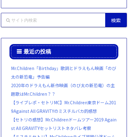
最近の投稿
Mr.Children「Birthday」歌詞とドラえもん映画「のび
太の新恐竜」予告編
2020年のドラえもん新作映画（のび太の新恐竜）の主
題歌はMr.Children？？
【ライブレポ・セトリMC】Mr.Children東京ドーム201
9Against All GRAVITYのミスチルバカ的感想
【セトリの感想】Mr.Childrenドームツアー2019 Again
st All GRAVITYセットリストネタバレ考察
【ミスチルセトリ】Mr.Childrenライブ福岡公演ドーム