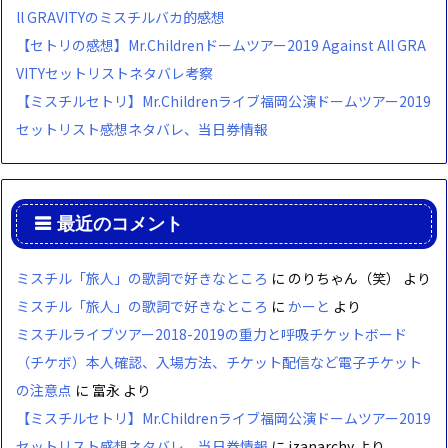
ll GRAVITYのミスチルバカ的感想
【セトリの感想】Mr.Childrenドームツアー2019 Against All GRA
VITYセットリストネタバレ考察
【ミスチルセトリ】Mr.Childrenライブ福岡公演ドームツアー2019
セットリスト感想ネタバレ、当日券情報
最近のコメント
ミスチル「旅人」の歌詞で好きなところ
に
のりちゃん（笑）
より
ミスチル「旅人」の歌詞で好きなところ
に
かーと
より
ミスチルライブツアー2018-2019の重力と呼吸チケットボード
（チケボ）本人確認、入場方法、チケット配信など電子チケット
の注意点
に
富永
より
【ミスチルセトリ】Mr.Childrenライブ福岡公演ドームツアー2019
セットリスト感想ネタバレ、当日券情報
に
izanarchy
より