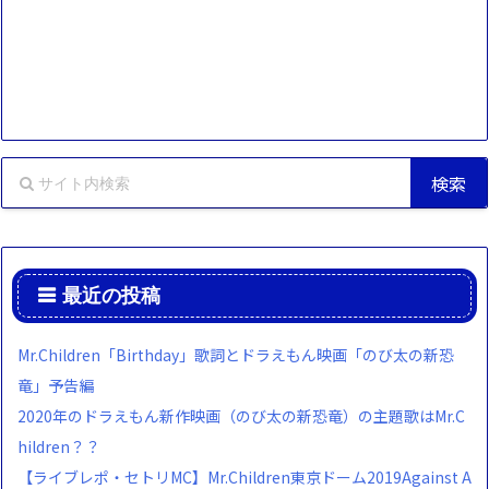
最近の投稿
Mr.Children「Birthday」歌詞とドラえもん映画「のび太の新恐
竜」予告編
2020年のドラえもん新作映画（のび太の新恐竜）の主題歌はMr.C
hildren？？
【ライブレポ・セトリMC】Mr.Children東京ドーム2019Against A