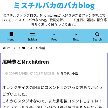
ミスチルバカのバカblog
ミスチルファンブログ。Mr.Childrenが大好き過ぎるファンの視点で
おくる、ミスチルバカなblog。歌詞分析、コード進行、雑誌の紹介等
明るく楽しく日々つづります。
«
»
Menu
Sidebar
Prev
Next
Search
ホーム
>
ミスチル小話
尾崎豊とMr.children
2004年5月4日
2018年8月23日
ミスチル小話
オレンジデイズの記事にコメントくださった方ありがとう
ございました。
これからスタジオなので、また帰宅後コメントしますね！
さてさて、ミスチルアレンジの「僕が僕であるために」を