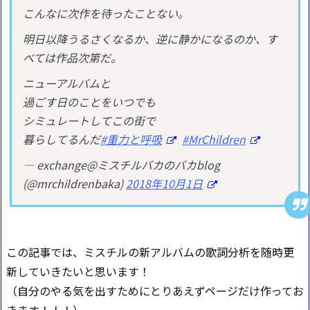
こんなに次作を待ったことない。
明日以降うるさくなるか、逆に静かになるのか、す
べては作品次第だ。
ニューアルバムと
過ごす日のことをいつでも
シミュレートしてこの街で
暮らしてるんだ
#重力と呼吸
#MrChildren
— exchange@ミスチルバカのバカblog
(@mrchildrenbaka)
2018年10月1日
この記事では、ミスチルの新アルバムの歌詞分析を随時更
新していきたいと思います！
（自分のやる気を出すためにとりあえずページだけ作ってお
きます！！！）