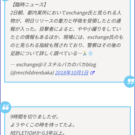
【臨時ニュース】
2日朝、都内某所においてexchange氏と見られる人
物が、明日リリースの重力と呼吸を受領したとの通
報が入った。目撃者によると、やや小躍りをしてい
たとの情報もあるほか、現場には、exchange氏のも
のと見られる指紋も残されており、警察はその後の
足跡について詳しく調べている…
— exchange@ミスチルバカのバカblog
(@mrchildrenbaka)
2018年10月1日
9時間を切りましたぜ。
ようやくこの時を待ってたよ。
REFLETIOИから3年以上。