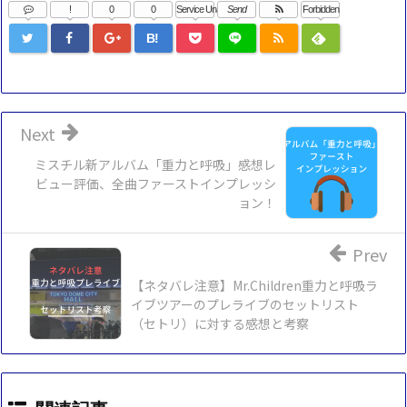
!
0
0
Service Una
Send
Forbidden
B!
Next
ミスチル新アルバム「重力と呼吸」感想レ
ビュー評価、全曲ファーストインプレッシ
ョン！
Prev
【ネタバレ注意】Mr.Children重力と呼吸ラ
イブツアーのプレライブのセットリスト
（セトリ）に対する感想と考察