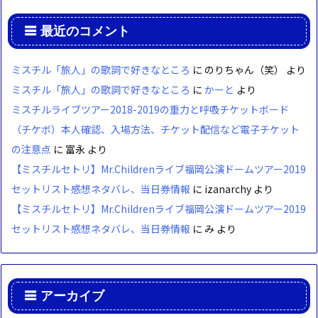
最近のコメント
ミスチル「旅人」の歌詞で好きなところ
に
のりちゃん（笑）
より
ミスチル「旅人」の歌詞で好きなところ
に
かーと
より
ミスチルライブツアー2018-2019の重力と呼吸チケットボード
（チケボ）本人確認、入場方法、チケット配信など電子チケット
の注意点
に
富永
より
【ミスチルセトリ】Mr.Childrenライブ福岡公演ドームツアー2019
セットリスト感想ネタバレ、当日券情報
に
izanarchy
より
【ミスチルセトリ】Mr.Childrenライブ福岡公演ドームツアー2019
セットリスト感想ネタバレ、当日券情報
に
み
より
アーカイブ