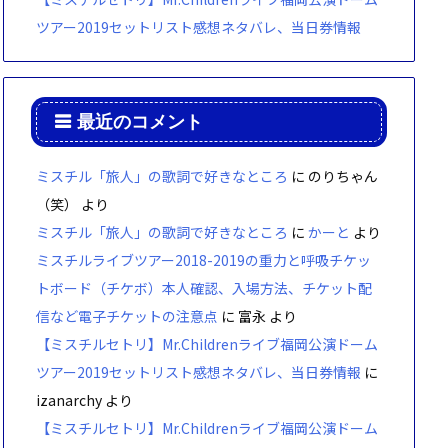
ツアー2019セットリスト感想ネタバレ、当日券情報
最近のコメント
ミスチル「旅人」の歌詞で好きなところ
に
のりちゃん
（笑）
より
ミスチル「旅人」の歌詞で好きなところ
に
かーと
より
ミスチルライブツアー2018-2019の重力と呼吸チケッ
トボード（チケボ）本人確認、入場方法、チケット配
信など電子チケットの注意点
に
富永
より
【ミスチルセトリ】Mr.Childrenライブ福岡公演ドーム
ツアー2019セットリスト感想ネタバレ、当日券情報
に
izanarchy
より
【ミスチルセトリ】Mr.Childrenライブ福岡公演ドーム