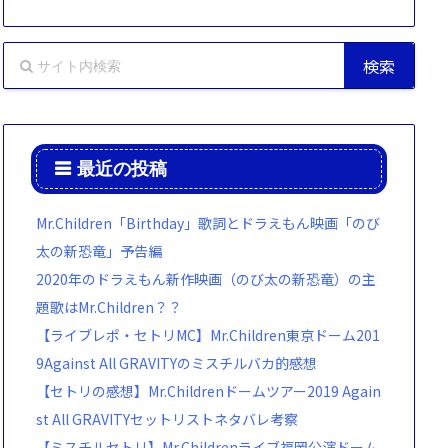
最近の投稿
Mr.Children「Birthday」歌詞とドラえもん映画「のび
太の新恐竜」予告編
2020年のドラえもん新作映画（のび太の新恐竜）の主
題歌はMr.Children？？
【ライブレポ・セトリMC】Mr.Children東京ドーム201
9Against All GRAVITYのミスチルバカ的感想
【セトリの感想】Mr.Childrenドームツアー2019 Again
st All GRAVITYセットリストネタバレ考察
【ミスチルセトリ】Mr.Childrenライブ福岡公演ドーム