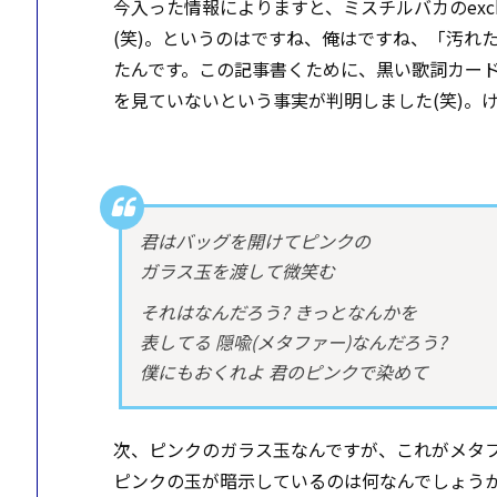
今入った情報によりますと、ミスチルバカのexc
(笑)。というのはですね、俺はですね、「汚れ
たんです。この記事書くために、黒い歌詞カー
を見ていないという事実が判明しました(笑)。
君はバッグを開けてピンクの
ガラス玉を渡して微笑む
それはなんだろう? きっとなんかを
表してる 隠喩(メタファー)なんだろう?
僕にもおくれよ 君のピンクで染めて
次、ピンクのガラス玉なんですが、これがメタ
ピンクの玉が暗示しているのは何なんでしょう