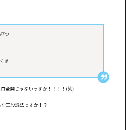
打つ
くる
ロ全開じゃないっすか！！！！(笑)
んな三段論法っすか！？