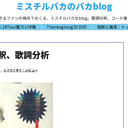
ミスチルバカのバカblog
大好き過ぎるファンの視点でおくる、ミスチルバカなblog。歌詞分析、コー
-19Tour重力と呼吸
Thanksgiving25 DVD
独断と偏見：トッ
解釈、歌詞分析
」
,
シフクノオト：レビュー