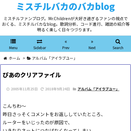
ミスチルバカのバカblog
ミスチルファンブログ。Mr.Childrenが大好き過ぎるファンの視点で
おくる、ミスチルバカなblog。歌詞分析、コード進行、雑誌の紹介等
明るく楽しく日々つづります。
«
»
Menu
Sidebar
Prev
Next
Search
ホーム
>
アルバム「アイラブユー」
ぴあのクリアファイル
2005年11月25日
2018年9月24日
アルバム「アイラブユー」
こんちわ～
昨日さっそくコメントをお返ししていたところ、
ルーターをいじったのが原因で、
いきなりネットにつなげなくなってしまい、