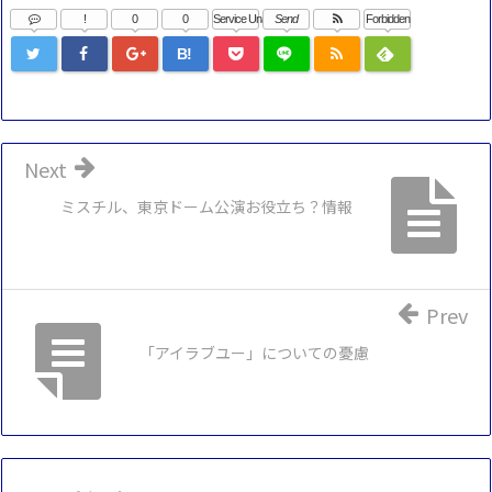
!
0
0
Service Una
Send
Forbidden
B!
Next
ミスチル、東京ドーム公演お役立ち？情報
Prev
「アイラブユー」についての憂慮