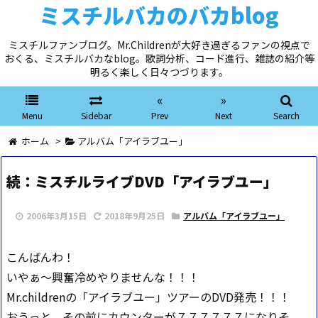
ミスチルバカのバカblog
ミスチルファンブログ。Mr.Childrenが大好き過ぎるファンの視点で
おくる、ミスチルバカなblog。歌詞分析、コード進行、雑誌の紹介等
明るく楽しく日々つづります。
«
»
Menu
Sidebar
Prev
Next
Search
ホーム
>
アルバム「アイラブユー」
続：ミスチルライブDVD「アイラブユー」
2006年3月15日
2018年9月25日
アルバム「アイラブユー」
こんばんわ！
いやぁ～興奮冷めやりませんな！！！
Mr.childrenの「アイラブユー」ツアーのDVD発売！！！
おうっと、その前にカウンターが７７７７７７になりそ