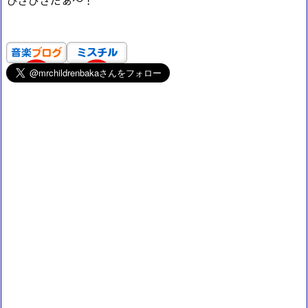
ひさびさだぁ～！