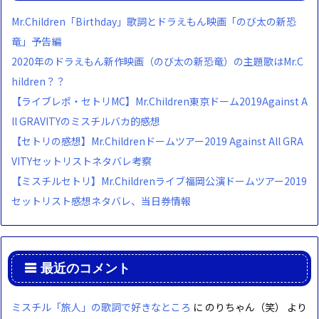
Mr.Children「Birthday」歌詞とドラえもん映画「のび太の新恐
竜」予告編
2020年のドラえもん新作映画（のび太の新恐竜）の主題歌はMr.C
hildren？？
【ライブレポ・セトリMC】Mr.Children東京ドーム2019Against A
ll GRAVITYのミスチルバカ的感想
【セトリの感想】Mr.Childrenドームツアー2019 Against All GRA
VITYセットリストネタバレ考察
【ミスチルセトリ】Mr.Childrenライブ福岡公演ドームツアー2019
セットリスト感想ネタバレ、当日券情報
最近のコメント
ミスチル「旅人」の歌詞で好きなところ
に
のりちゃん（笑）
より